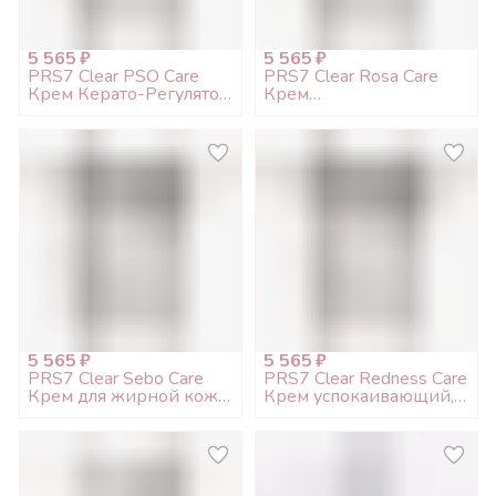
5 565 ₽
5 565 ₽
PRS7 Clear PSO Care
PRS7 Clear Rosa Care
Крем Керато-Регулятор
Крем
при псориазе, 50мл
противогиперемический
для чувств. кожи с
куперозом, 50мл
5 565 ₽
5 565 ₽
PRS7 Clear Sebo Care
PRS7 Clear Redness Care
Крем для жирной кожи
Крем успокаивающий,
себорегулирующий,
50мл
50мл