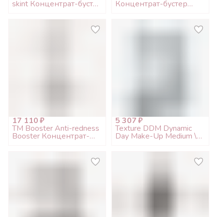
skint Концентрат-бустер
Концентрат-бустер
для проблемной/
Антивозрастная, 200мл
жирной кожи, 200мл
17 110 ₽
5 307 ₽
TM Booster Anti-redness
Texture DDM Dynamic
Booster Концентрат-
Day Make-Up Medium \
бустер антикупероз,
Динамический
200мл
дневной тональный
крем 30 SPF средний,
50мл