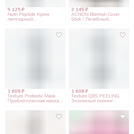
5 125 ₽
3 145 ₽
Nutri Peptide Крем
ACNON Blemish Cover
пептидный
Stick / Лечебный
увлажняющий с 10%
карандаш для жирной и
молочной кислотой \
проблемной кожи, 5гр
Lactic Cream 50мл (Срок
годности до 06.2029)
1 608 ₽
1 608 ₽
Texture Probiotic Mask
Texture QBS PEELING
Пробиотическая маска
Энзимный пилинг
мини, 15мл
мини, 15мл