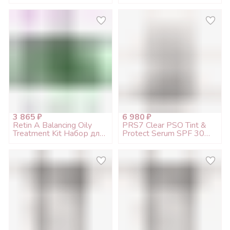
3 865 ₽
6 980 ₽
Retin A Balancing Oily
PRS7 Clear PSO Tint &
Treatment Kit Набор для
Protect Serum SPF 30
жирной кожи
Сыворотка
тонизирующая
защитная, 30мл