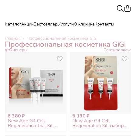
Каталог
Акции
Бестселлеры
Услуги
О клинике
Контакты
Главная
›
Профессиональная косметика GiGi
Профессиональная косметика GiGi
Фильтры
Сортировка
6 380 ₽
5 130 ₽
New Age G4 Cell
New Age G4 Cell
Regeneration Trial Kit,
Regeneration Kit, набор
промо набор на 4
на процедуры (без
процедуры (без
альгината) (срок до