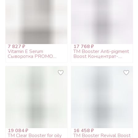
7 827 ₽
17 768 ₽
Vitamin E Serum
TM Booster Anti-pigment
Сыворотка PROMO
Boost Концентрат-
объем, 50мл
бустер против
пигментации, 200мл
19 084 ₽
16 458 ₽
TM Clear Booster for oily
TM Booster Revival Boost