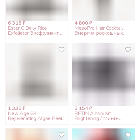
6 318 ₽
4 800 ₽
Ester C Daily Rice
MesoPro Hair Cocktail
Exfoliator Эксфолиант
Энергия роскошных
очищения и шлифовки
волос трихологический
кожи с 2% салициловой
коктейль, 5 мл
кислотой, 100мл
1 335 ₽
5 154 ₽
New Age G4
RETIN A Mini Kit
Rejuvenating Algae Peel
Brightening / Мини-
Off Mask / Маска
набор осветляющий
альгинатная, 30гр