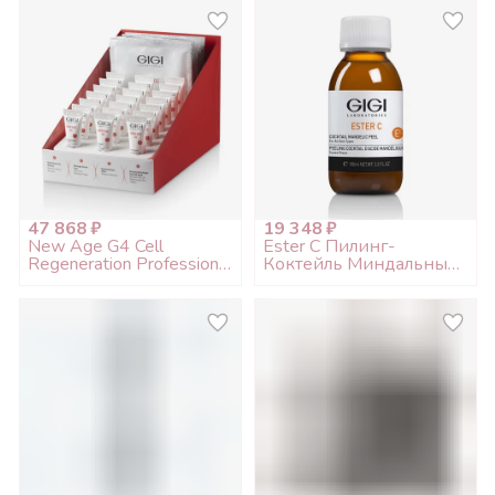
альгината) (срок до
05.2026)
05.2026)
47 868 ₽
19 348 ₽
New Age G4 Cell
Ester C Пилинг-
Regeneration Professional
Коктейль Миндальный \
Kit, Набор проф. на 30
Cocktail Mandelik Peel
процедур (без
100мл (Срок годности
альгината) (срок до
до 07.2026)
05.2026)