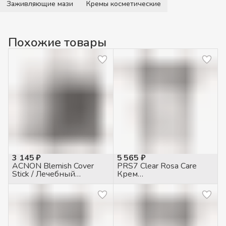
Заживляющие мази
Кремы косметические
Похожие товары
3 145 ₽
5 565 ₽
ACNON Blemish Cover
PRS7 Clear Rosa Care
Stick / Лечебный
Крем
карандаш для жирной и
противогиперемический
проблемной кожи, 5гр
для чувств. кожи с
куперозом, 50мл