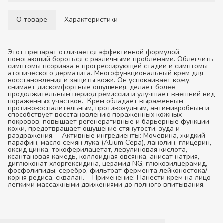
О товаре
Характеристики
Этот препарат отличается эффективной формулой,
помогающий бороться с различными проблемами. Облегчить
симптомы псориаза в прогрессирующей стадии и симптомы
атопического дерматита. Многофункциональный крем для
восстановления и защиты кожи. Он успокаивает кожу,
снимает дискомфортные ощущения, делает более
продолжительным период ремиссии и улучшает внешний вид
пораженных участков. Крем обладает выраженным
противовоспалительным, противозудным, антимикробным и
способствует восстановлению пораженных кожных
покровов, повышает регенеративные и барьерные функции
кожи, предотвращает ощущение стянутости, зуда и
раздражения.
Активные ингредиенты:
Мочевина, жидкий
парафин, масло семян лука (Allium Cepa), ланолин, глицерин,
оксид цинка, токоферилацетат, левулиновая кислота,
ксантановая камедь, коллоидная овсянка, анисат натрия,
диглюконат хлоргексидина, церамид NG, глюкозилцерамид,
фосфолипиды, серебро, фильтрат фермента лейконостока/
корня редиса, сквалан.
Применение:
Нанести крем на лицо
легкими массажными движениями до полного впитывания.