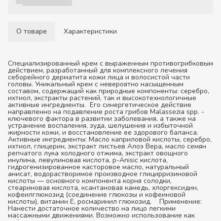
О товаре
Характеристики
Специализированный крем с выраженным противогрибковым
действием, разработанный для комплексного лечения
себорейного дерматита кожи лица и волосистой части
головы. Уникальный крем с невероятно насыщенным
составом, содержащий как природные компоненты: серебро,
ихтиол, экстракты растений, так и высокотехнологичные
активные ингредиенты. Его синергетическое действие
направленно на подавление роста грибов Malassezia spp. -
ключевого фактора в развитии заболевания, а также на
устранение воспаления, зуда, шелушения и избыточной
жирности кожи, и восстановление ее здорового баланса.
Активные ингредиенты:
Масло каприловой кислоты, серебро,
ихтиол, глицерин, экстракт листьев Алоэ Вера, масло семян
репчатого лука холодного отжима, экстракт овощного
инулина, левулиновая кислота, p-Anisic кислота,
гидрогенизированное касторовое масло, натуральный
анисат, водорастворимое производное глицирризиновой
кислоты — основного компонента корня солодки,
стеариновая кислота, ксантановая камедь, хлоргексидин,
кофеилглюкозид (соединение глюкозы и кофеиновой
кислоты), витамин Е, росмаринил глюкозид.
Применение:
Нанести достаточное количество на лицо легкими
массажными движениями. Возможно использование как