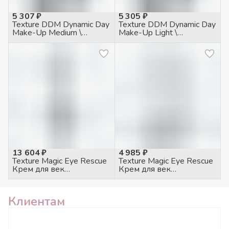
5 307 ₽
5 305 ₽
Texture DDM Dynamic Day
Texture DDM Dynamic Day
Make-Up Medium \
Make-Up Light \
Динамический дневной
Динамический дневной
тональный крем 30 SPF
тональный крем 30 SPF
средний, 50мл
светлый, 50мл
13 604 ₽
4 985 ₽
Texture Magic Eye Rescue
Texture Magic Eye Rescue
Крем для век
Крем для век
питательный, 100мл
питательный, 20мл
Клиентам