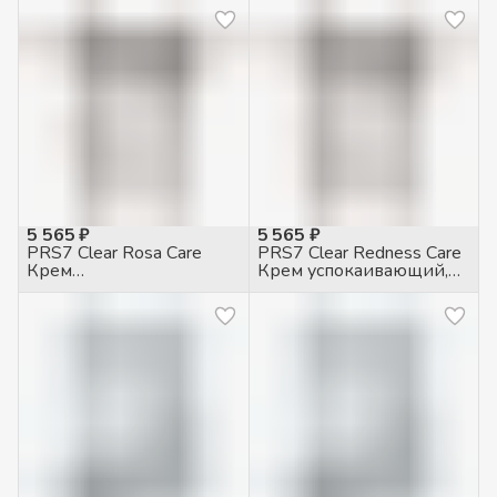
проблемной кожи, 5гр
5 565 ₽
5 565 ₽
PRS7 Clear Rosa Care
PRS7 Clear Redness Care
Крем
Крем успокаивающий,
противогиперемический
50мл
для чувств. кожи с
куперозом, 50мл