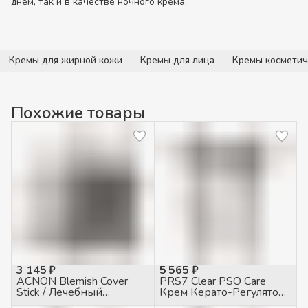
днём, так и в качестве ночного крема.
Кремы для жирной кожи
Кремы для лица
Кремы косметич
Похожие товары
3 145 ₽
5 565 ₽
ACNON Blemish Cover
PRS7 Clear PSO Care
Stick / Лечебный
Крем Керато-Регулятор
карандаш для жирной и
при псориазе, 50мл