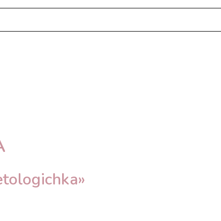
А
tologichka»