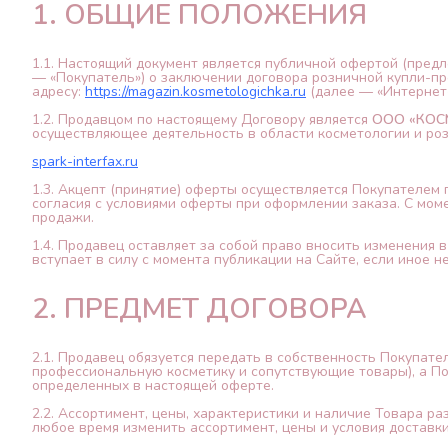
1. ОБЩИЕ ПОЛОЖЕНИЯ
1.1. Настоящий документ является публичной офертой (пред
— «Покупатель») о заключении договора розничной купли-пр
адресу:
https://magazin.kosmetologichka.ru
(далее — «Интернет-
1.2. Продавцом по настоящему Договору является
ООО «КОС
осуществляющее деятельность в области косметологии и ро
spark-interfax.ru
1.3. Акцепт (принятие) оферты осуществляется Покупателем 
согласия с условиями оферты при оформлении заказа. С мом
продажи.
1.4. Продавец оставляет за собой право вносить изменения 
вступает в силу с момента публикации на Сайте, если иное 
2. ПРЕДМЕТ ДОГОВОРА
2.1. Продавец обязуется передать в собственность Покупате
профессиональную косметику и сопутствующие товары), а Пок
определенных в настоящей оферте.
2.2. Ассортимент, цены, характеристики и наличие Товара р
любое время изменить ассортимент, цены и условия доставк