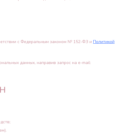
тветствии с Федеральным законом № 152-ФЗ и
Политикой
ональных данных, направив запрос на e-mail:
ОН
дств;
ем).