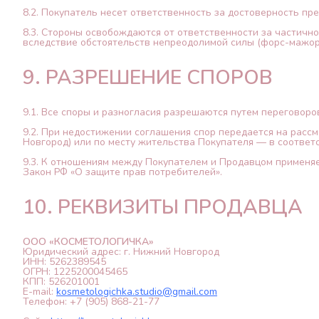
8.2. Покупатель несет ответственность за достоверность п
8.3. Стороны освобождаются от ответственности за частичн
вследствие обстоятельств непреодолимой силы (форс-мажор
9. РАЗРЕШЕНИЕ СПОРОВ
9.1. Все споры и разногласия разрешаются путем переговоро
9.2. При недостижении соглашения спор передается на рассм
Новгород) или по месту жительства Покупателя — в соответ
9.3. К отношениям между Покупателем и Продавцом применяе
Закон РФ «О защите прав потребителей».
10. РЕКВИЗИТЫ ПРОДАВЦА
ООО «КОСМЕТОЛОГИЧКА»
Юридический адрес: г. Нижний Новгород
ИНН: 5262389545
ОГРН: 1225200045465
КПП: 526201001
E-mail:
kosmetologichka.studio@gmail.com
Телефон: +7 (905) 868-21-77