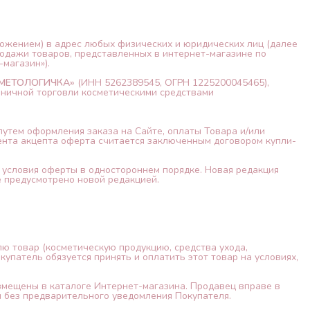
ложением) в адрес любых физических и юридических лиц (далее
одажи товаров, представленных в интернет-магазине по
магазин»).
МЕТОЛОГИЧКА»
(ИНН 5262389545, ОГРН 1225200045465),
зничной торговли косметическими средствами
путем оформления заказа на Сайте, оплаты Товара и/или
ента акцепта оферта считается заключенным договором купли-
в условия оферты в одностороннем порядке. Новая редакция
не предусмотрено новой редакцией.
лю товар (косметическую продукцию, средства ухода,
упатель обязуется принять и оплатить этот товар на условиях,
азмещены в каталоге Интернет-магазина. Продавец вправе в
и без предварительного уведомления Покупателя.