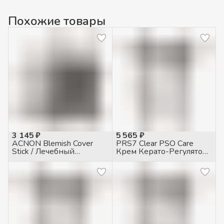
Похожие товары
3 145 ₽
5 565 ₽
ACNON Blemish Cover
PRS7 Clear PSO Care
Stick / Лечебный
Крем Керато-Регулятор
карандаш для жирной и
при псориазе, 50мл
проблемной кожи, 5гр