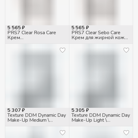
5 565 ₽
5 565 ₽
PRS7 Clear Rosa Care
PRS7 Clear Sebo Care
Крем
Крем для жирной кожи
противогиперемический
себорегулирующий,
для чувств. кожи с
50мл
куперозом, 50мл
5 307 ₽
5 305 ₽
Texture DDM Dynamic Day
Texture DDM Dynamic Day
Make-Up Medium \
Make-Up Light \
Динамический дневной
Динамический дневной
тональный крем 30 SPF
тональный крем 30 SPF
средний, 50мл
светлый, 50мл