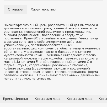
О товаре
Характеристики
Высокоэффективный крем, разработанный для быстрого и
длительного успокоения раздраженной кожи и заметного
уменьшения покраснений различного происхождения,
включая реактивность, воспаление и сосудистые
проявления. Крем-SOS новейшего поколения! Уникальная
формула сочетает в себе синергичное действие
успокаивающих, противовоспалительных и
восстанавливающих компонентов, обеспечивая мгновенное
облегчение, укрепление кожного барьера и снижение
чувствительности кожи.
Активные ингредиенты:
Масло
каприловой кислоты, масло жожоба, левулиновая кислота,
масло Ши, витамин Е, стабилизированный витамин С в
форме Эстук С, хлоргексидин, росмаринил глюкозид,
кофеилглюкозид (соединение глюкозы и кофеиновой
кислоты), стеариновая кислота, гликозилированная форма
галловой кислоты.
Применение:
Массажными движениями
нанести на лицо, не смывать.
Кремы Циновит
Кремы для лица
Кремы для лица
Крем