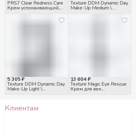
PRS7 Clear Redness Care
Texture DDM Dynamic Day
Крем успокаивающий,
Make-Up Medium \
50мл
Динамический дневной
тональный крем 30 SPF
средний, 50мл
5 305 ₽
13 604 ₽
Texture DDM Dynamic Day
Texture Magic Eye Rescue
Make-Up Light \
Крем для век
Динамический дневной
питательный, 100мл
тональный крем 30 SPF
светлый, 50мл
Клиентам