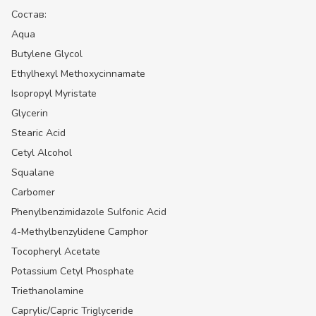
Состав:
Aqua
Butylene Glycol
Ethylhexyl Methoxycinnamate
Isopropyl Myristate
Glycerin
Stearic Acid
Cetyl Alcohol
Squalane
Carbomer
Phenylbenzimidazole Sulfonic Acid
4-Methylbenzylidene Camphor
Tocopheryl Acetate
Potassium Cetyl Phosphate
Triethanolamine
Caprylic/Capric Triglyceride