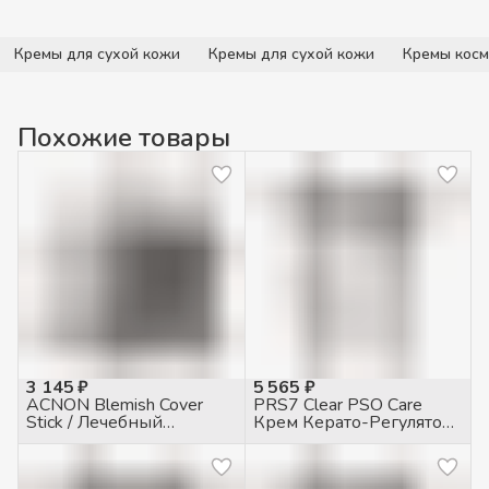
Кремы для сухой кожи
Кремы для сухой кожи
Кремы косм
Похожие товары
3 145 ₽
5 565 ₽
ACNON Blemish Cover
PRS7 Clear PSO Care
Stick / Лечебный
Крем Керато-Регулятор
карандаш для жирной и
при псориазе, 50мл
проблемной кожи, 5гр