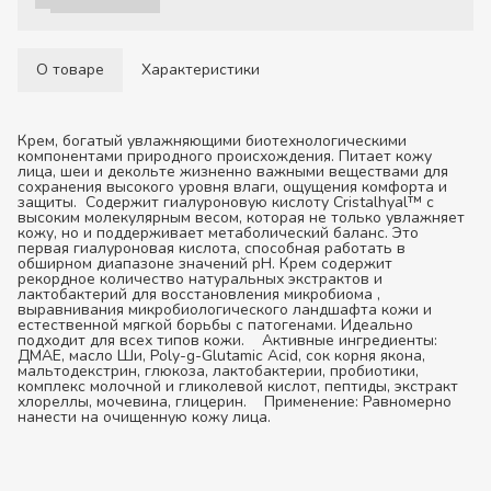
О товаре
Характеристики
Крем, богатый увлажняющими биотехнологическими
компонентами природного происхождения. Питает кожу
лица, шеи и декольте жизненно важными веществами для
сохранения высокого уровня влаги, ощущения комфорта и
защиты. Содержит гиалуроновую кислоту Cristalhyal™ с
высоким молекулярным весом, которая не только увлажняет
кожу, но и поддерживает метаболический баланс. Это
первая гиалуроновая кислота, способная работать в
обширном диапазоне значений pH. Крем содержит
рекордное количество натуральных экстрактов и
лактобактерий для восстановления микробиома ,
выравнивания микробиологического ландшафта кожи и
естественной мягкой борьбы с патогенами. Идеально
подходит для всех типов кожи.
Активные ингредиенты:
ДМАЕ, масло Ши, Poly-g-Glutamic Acid, сок корня якона,
мальтодекстрин, глюкоза, лактобактерии, пробиотики,
комплекс молочной и гликолевой кислот, пептиды, экстракт
хлореллы, мочевина, глицерин.
Применение:
Равномерно
нанести на очищенную кожу лица.