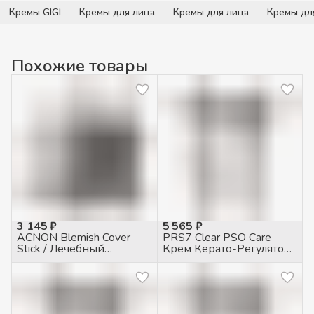
Кремы GIGI
Кремы для лица
Кремы для лица
Кремы дл
Похожие товары
3 145 ₽
5 565 ₽
ACNON Blemish Cover
PRS7 Clear PSO Care
Stick / Лечебный
Крем Керато-Регулятор
карандаш для жирной и
при псориазе, 50мл
проблемной кожи, 5гр