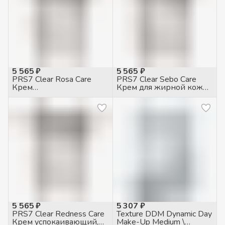
5 565 ₽
5 565 ₽
PRS7 Clear Rosa Care
PRS7 Clear Sebo Care
Крем
Крем для жирной кожи
противогиперемический
себорегулирующий,
для чувств. кожи с
50мл
куперозом, 50мл
5 565 ₽
5 307 ₽
PRS7 Clear Redness Care
Texture DDM Dynamic Day
Крем успокаивающий,
Make-Up Medium \