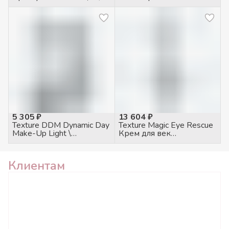
50мл
Динамический дневной
тональный крем 30 SPF
средний, 50мл
5 305 ₽
13 604 ₽
Texture DDM Dynamic Day
Texture Magic Eye Rescue
Make-Up Light \
Крем для век
Динамический дневной
питательный, 100мл
тональный крем 30 SPF
светлый, 50мл
Клиентам