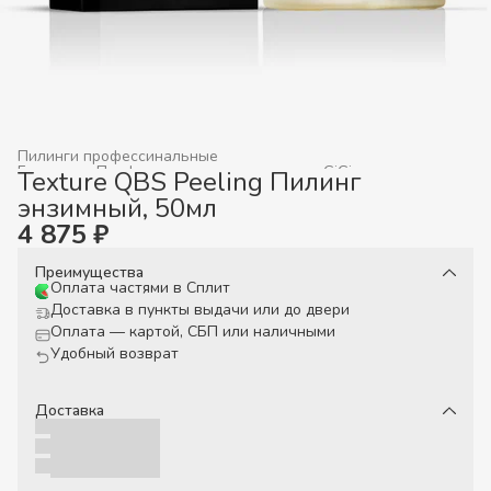
Пилинги профессинальные
Главная
›
Профессиональная косметика GiGi
›
Texture QBS Peeling Пилинг
энзимный, 50мл
4 875 ₽
Преимущества
Оплата частями в Сплит
Доставка в пункты выдачи или до двери
Оплата — картой, СБП или наличными
Удобный возврат
Доставка