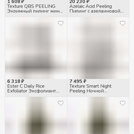
1 608 ₽
20 230 ₽
Texture QBS PEELING
Azelaic Acid Peeling
Энзимный пилинг мини,
Пилинг с азелаиновой
15мл
кислотой 20%, 200мл
6 318 ₽
7 495 ₽
Ester C Daily Rice
Texture Smart Night
Exfoliator Эксфолиант
Peeling Ночной
очищения и шлифовки
двухфазный пилинг, 30
кожи с 2% салициловой
мл
кислотой, 100мл