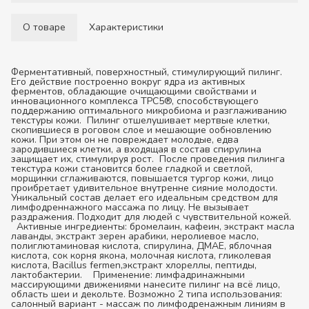
О товаре
Характеристики
Ферментативный, поверхностный, стимулирующий пилинг.
Его действие построенно вокруг ядра из активных
ферментов, обладающие очищающими свойствами и
инновационного комплекса TPC5®, способствующего
поддержанию оптимального микробиома и разглаживанию
текстуры кожи. Пилинг отшелушивает мертвые клетки,
скопившиеся в роговом слое и мешающие ообновлению
кожи. При этом он не повреждает молодые, едва
зародившиеся клетки, а входящая в состав спирулина
защищает их, стимулируя рост. После проведения пилинга
текстура кожи становится более гладкой и светлой,
морщинки сглаживаются, повышается тургор кожи, лицо
проибретает удивительное внутренне сияние молодости.
Уникальный состав делает его идеальным средством для
лимфодреннажного массажа по лицу. Не вызывает
раздражения. Подходит для людей с чувствительной кожей.
Активные ингредиенты:
бромелаин, кафеин, экстракт масла
лаванды, экстракт зерен арабики, неролиевое масло,
полиглютаминовая кислота, спирулина, ДМАЕ, яблочная
кислота, сок корня якона, молочная кислота, гликолевая
кислота, Bacillus fermen,экстракт хлореллы, пептиды,
лактобактерии.
Применение:
лимфадринажными
массирующими движениями нанесите пилинг на всё лицо,
область шеи и декольте. Возможно 2 типа использования:
салонный вариант - массаж по лимфодренажным линиям в