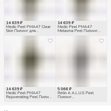
14 639 ₽
14 639 ₽
Medic Peel PMA47 Clear
Medic Peel PMA47
Skin Пилинг для
Melasma Peel Пилинг
проблемной кожи, 50мл
Осветляющий, 50мл
14 639 ₽
5 066 ₽
Medic Peel PMA47
Retin A A.L.U.S Peel
Rejuvenating Peel Пилинг
Пилинг
антивозрастной, 50мл
мультикислотный, 8мл