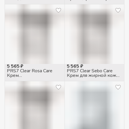
карандаш для жирной и
при псориазе, 50мл
проблемной кожи, 5гр
5 565 ₽
5 565 ₽
PRS7 Clear Rosa Care
PRS7 Clear Sebo Care
Крем
Крем для жирной кожи
противогиперемический
себорегулирующий,
для чувств. кожи с
50мл
куперозом, 50мл