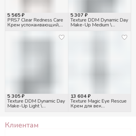
5 565 ₽
5 307 ₽
PRS7 Clear Redness Care
Texture DDM Dynamic Day
Крем успокаивающий,
Make-Up Medium \
50мл
Динамический дневной
тональный крем 30 SPF
средний, 50мл
5 305 ₽
13 604 ₽
Texture DDM Dynamic Day
Texture Magic Eye Rescue
Make-Up Light \
Крем для век
Динамический дневной
питательный, 100мл
тональный крем 30 SPF
светлый, 50мл
Клиентам