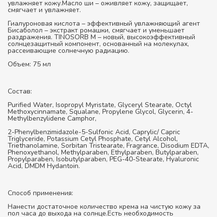
увлажняет кожу.Масло ши – оживляет кожу, защищает,
смягчает и увлажняет.
Гиалуроновая кислота – эффективный увлажняющий агент
Бисаболол – экстракт ромашки, смягчает и уменьшает
раздражения. TINOSORB M – новый, высокоэффективный
солнцезащитный компонент, основанный на молекулах,
рассеивающие солнечную радиацию.
Объем: 75 мл
Состав:
Purified Water, Isopropyl Myristate, Glyceryl Stearate, Octyl
Methoxycinnamate, Squalane, Propylene Glycol, Glycerin, 4-
Methylbenzylidene Camphor,
2-Phenylbenzimidazole-5-Sulfonic Acid, Caprylic/ Capric
Triglyceride, Potassium Cetyl Phosphate, Cetyl Alcohol,
Triethanolamine, Sorbitan Tristearate, Fragrance, Disodium EDTA,
Phenoxyethanol, Methylparaben, Ethylparaben, Butylparaben,
Propylparaben, Isobutylparaben, PEG-40-Stearate, Hyaluronic
Acid, DMDM Hydantoin.
Способ применения:
Нанести достаточное количество крема на чистую кожу за
пол часа до выхода на солнце.Есть необходимость