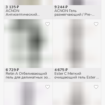
3 135 ₽
9 244 ₽
ACNON
ACNON Гель
Антисептический
размягчающий / Pre-
заживляющий Гель, 5 гр
treatment softening gel
250мл
6 729 ₽
4 675 ₽
Retin A Отбеливающий
Ester C Мягкий
гель для деликатных зон
очищающий гель Ester C
\ RejuvIntim Whitening Gel
\ Mild Cleanser 200мл
30мл