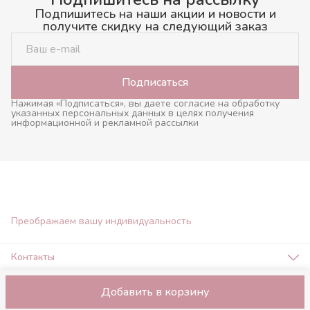
Подпишитесь на наши акции и новости и
получите скидку на следующий заказ
Подписаться
Нажимая «Подписаться», вы даете согласие на обработку
указанных персональных данных в целях получения
информационной и рекламной рассылки
Преображаем вашу индивидуальность
Контакты
Адрес
город Нижний Новгород, ул. Максима Горького 161, клиника
Добавить в корзину
Оплата
Доставка
Правила возврата
Реквизиты
Оферта
Политика
"Косметологичка"
Телефон