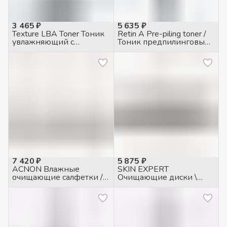
3 465 ₽
5 635 ₽
Texture LBA Toner Тоник
Retin A Pre-piling toner /
увлажняющий с
Тоник предпилинговый,
Лактобионовой
100мл
кислотой, 120мл
7 420 ₽
5 875 ₽
ACNON Влажные
SKIN EXPERT
очищающие салфетки /
Очищающие диски \
Triple acid rapid wipes 30
Deep Cleansing Liquied
шт
Pad 100мл