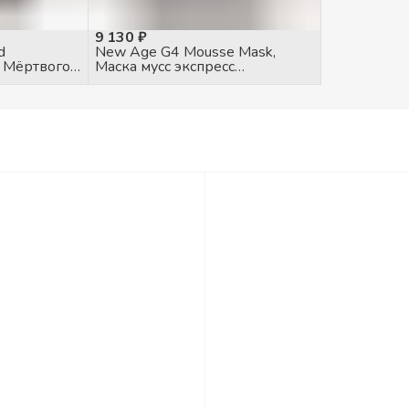
9 130 ₽
d
New Age G4 Mousse Mask,
 Мёртвого
Маска мусс экспресс
увлажнение, 75мл