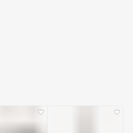
ллантоин обладает смягчающими и антибактериальными
войствами, способствует разглаживанию морщин, укрепляет
онус кожи. Молочная кислота способствует отшелушиванию
тмерших клеток, ускоряет процесс обновления эпидермиса,
ормализует обмен липидов, способствует гидратации кожи,
чищает и сужает поры, тонизирует, отбеливает пигментные
ятна.
пособ применения:
Наносить кистью на чистую кожу на 20
инут. Смыть остатки маски теплой водой.
ктивные ингредиенты:
экстракт водорослей, экстракты шалфея,
озмарина и гамамелиса, биосера, аллантоин, молочная кислота,
кись цинка, каламин.