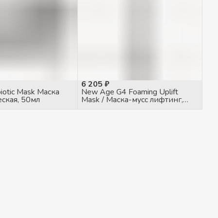
6 205 ₽
biotic Mask Маска
New Age G4 Foaming Uplift
ская, 50мл
Mask / Маска-мусс лифтинг,
150мл