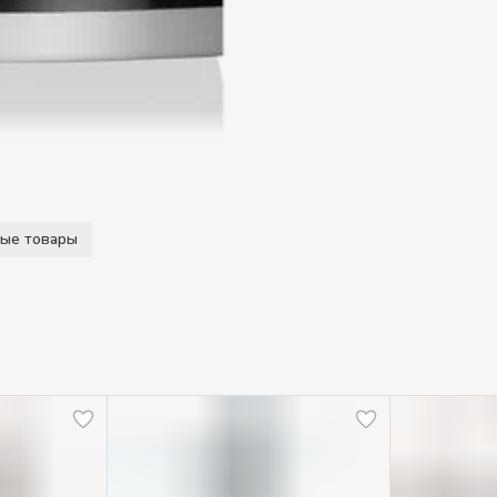
А
с
т
о
н
о
п
С
м
ые товары
А
р
о