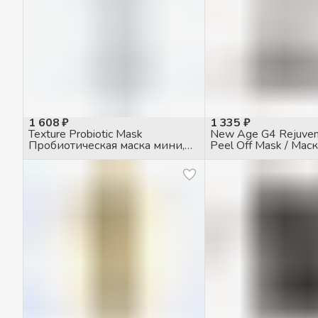
1 608 ₽
1 335 ₽
Texture Probiotic Mask
New Age G4 Rejuven
Пробиотическая маска мини,
Peel Off Mask / Мас
15мл
альгинатная, 30гр