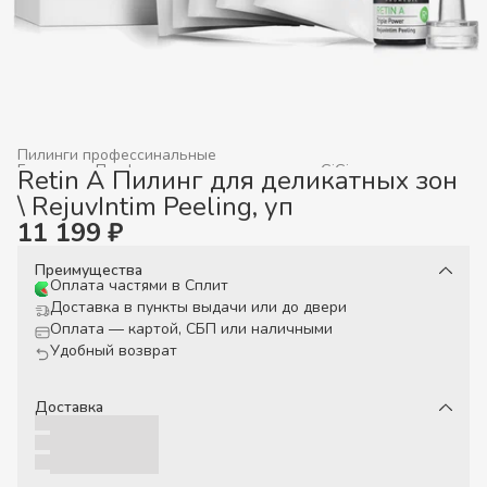
Пилинги профессинальные
Главная
›
Профессиональная косметика GiGi
›
Retin A Пилинг для деликатных зон
\ RejuvIntim Peeling, уп
11 199 ₽
Преимущества
Оплата частями в Сплит
Доставка в пункты выдачи или до двери
Оплата — картой, СБП или наличными
Удобный возврат
Доставка