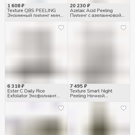
1 608 ₽
20 230 ₽
Texture QBS PEELING
Azelaic Acid Peeling
Энзимный пилинг мини,
Пилинг с азелаиновой
15мл
кислотой 20%, 200мл
6 318 ₽
7 495 ₽
Ester C Daily Rice
Texture Smart Night
Exfoliator Эксфолиант
Peeling Ночной
очищения и шлифовки
двухфазный пилинг, 30
кожи с 2% салициловой
мл
кислотой, 100мл