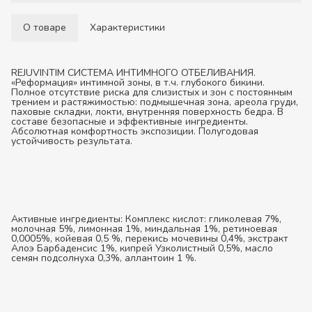
О товаре
Характеристики
REJUVINTIM СИСТЕМА ИНТИМНОГО ОТБЕЛИВАНИЯ.
«Реформация» интимной зоны, в т.ч. глубокого бикини.
Полное отсутствие риска для слизистых и зон с постоянным
трением и растяжимостью: подмышечная зона, ареола груди,
паховые складки, локти, внутренняя поверхность бедра. В
составе безопасные и эффективные ингредиенты.
Абсолютная комфортность экспозиции. Полугодовая
устойчивость результата.
Активные ингредиенты:
Комплекс кислот: гликолевая 7%,
молочная 5%, лимонная 1%, миндальная 1%, ретиноевая
0,0005%, койевая 0,5 %, перекись мочевины 0,4%, экстракт
Алоэ Барбаденсис 1%, кипрей Узколистный 0,5%, масло
семян подсолнуха 0,3%, аллантоин 1 %.