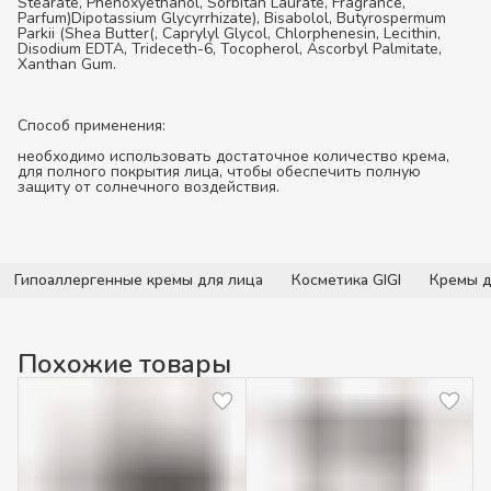
Stearate, Phenoxyethanol, Sorbitan Laurate, Fragrance,
Parfum)Dipotassium Glycyrrhizate), Bisabolol, Butyrospermum
Parkii (Shea Butter(, Caprylyl Glycol, Chlorphenesin, Lecithin,
Disodium EDTA, Trideceth-6, Tocopherol, Ascorbyl Palmitate,
Xanthan Gum.
Способ применения:
необходимо использовать достаточное количество крема,
для полного покрытия лица, чтобы обеспечить полную
защиту от солнечного воздействия.
Гипоаллергенные кремы для лица
Косметика GIGI
Кремы д
Похожие товары