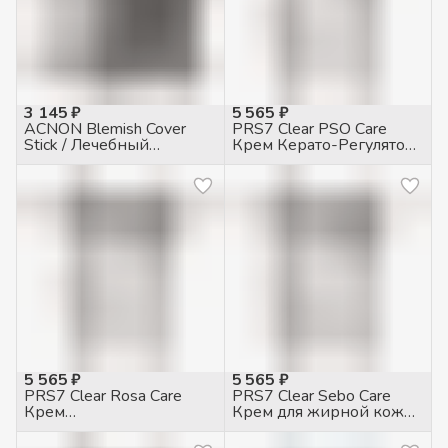
3 145 ₽
5 565 ₽
ACNON Blemish Cover
PRS7 Clear PSO Care
Stick / Лечебный
Крем Керато-Регулятор
карандаш для жирной и
при псориазе, 50мл
проблемной кожи, 5гр
5 565 ₽
5 565 ₽
PRS7 Clear Rosa Care
PRS7 Clear Sebo Care
Крем
Крем для жирной кожи
противогиперемический
себорегулирующий,
для чувств. кожи с
50мл