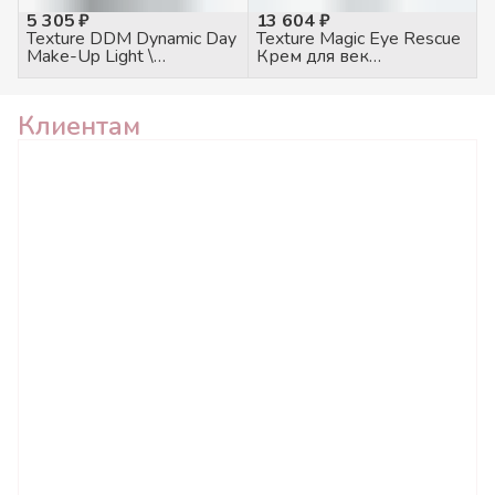
5 305 ₽
13 604 ₽
Texture DDM Dynamic Day
Texture Magic Eye Rescue
Make-Up Light \
Крем для век
Динамический дневной
питательный, 100мл
тональный крем 30 SPF
светлый, 50мл
Клиентам