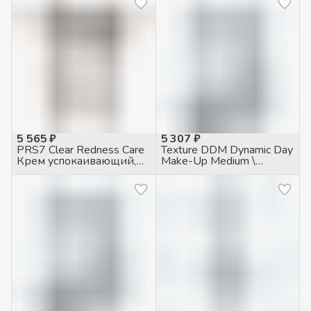
куперозом, 50мл
5 565 ₽
5 307 ₽
PRS7 Clear Redness Care
Texture DDM Dynamic Day
Крем успокаивающий,
Make-Up Medium \
50мл
Динамический дневной
тональный крем 30 SPF
средний, 50мл