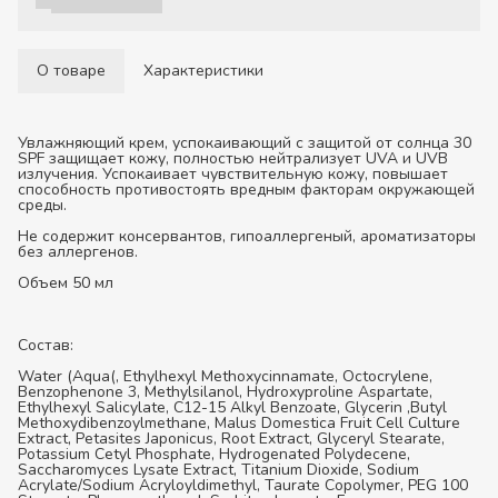
О товаре
Характеристики
Увлажняющий крем, успокаивающий с защитой от солнца 30
SPF защищает кожу, полностью нейтрализует UVA и UVB
излучения. Успокаивает чувствительную кожу, повышает
способность противостоять вредным факторам окружающей
среды.
Не содержит консервантов, гипоаллергеный, ароматизаторы
без аллергенов.
Объем 50 мл
Состав:
Water (Aqua(, Ethylhexyl Methoxycinnamate, Octocrylene,
Benzophenone 3, Methylsilanol, Hydroxyproline Aspartate,
Ethylhexyl Salicylate, C12-15 Alkyl Benzoate, Glycerin ,Butyl
Methoxydibenzoylmethane, Malus Domestica Fruit Cell Culture
Extract, Petasites Japonicus, Root Extract, Glyceryl Stearate,
Potassium Cetyl Phosphate, Hydrogenated Polydecene,
Saccharomyces Lysate Extract, Titanium Dioxide, Sodium
Acrylate/Sodium Acryloyldimethyl, Taurate Copolymer, PEG 100