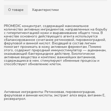
О товаре
Характеристики
PROMEDIC концентрат, содержащий максимальное
количество активных ингредиентов, направленных на борьбу
с гиперпигментацией кожи и выравнивание общего тона. В
качестве основного действующего агента используется
сбалансированное сочетание ретиноевой, пировиноградной,
феруловой и винной кислот. Входящий в состав лигнин
помогает проникать в кожу активным ферментам. Помимо
этого, содержит природный иммуностимулятор — ацеманнан,
оказывающий бактерицидное действие. Биологически
активные вещества и комплекс важнейших витаминов,
содержащиеся в нем, стимулируют обменные процессы и
способствуют обновлению клеток.
Активные ингредиенты:
Ретиноевая, пировиноградная,
феруловая и винная кислоты, экстракт алоэ вера, витамин Е,
ресвератрол.