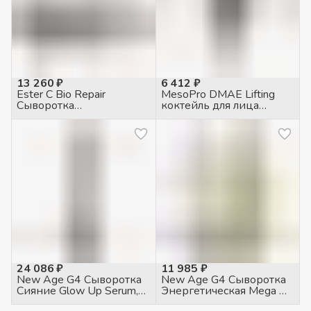
13 260 ₽
6 412 ₽
Ester C Bio Repair
MesoPro DMAE Lifting
Сыворотка
коктейль для лица
восстанавливающая,
укрепляющий, 5мл
2*9мл
24 086 ₽
11 985 ₽
New Age G4 Сыворотка
New Age G4 Сыворотка
Сияние Glow Up Serum,
Энергетическая Mega Oil,
120мл
30мл