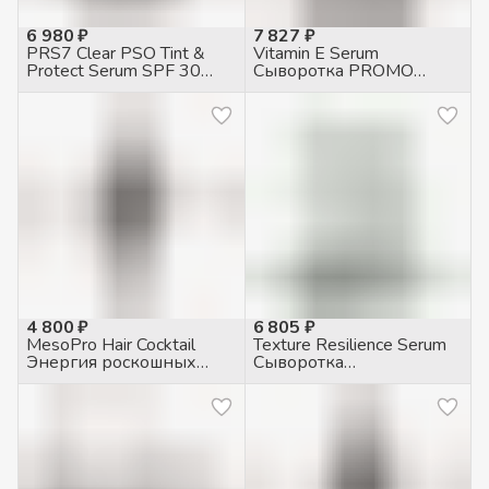
6 980 ₽
7 827 ₽
PRS7 Clear PSO Tint &
Vitamin E Serum
Protect Serum SPF 30
Сыворотка PROMO
Сыворотка
объем, 50мл
тонизирующая
защитная, 30мл
4 800 ₽
6 805 ₽
MesoPro Hair Cocktail
Texture Resilience Serum
Энергия роскошных
Сыворотка
волос трихологический
укрепляющая, 30мл
коктейль, 5 мл