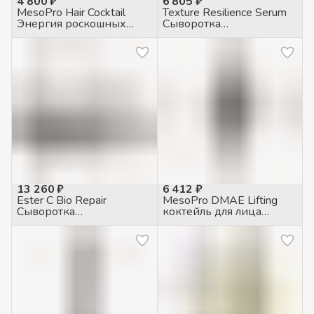
4 800 ₽
6 805 ₽
MesoPro Hair Cocktail
Texture Resilience Serum
Энергия роскошных
Сыворотка
волос трихологический
укрепляющая, 30мл
коктейль, 5 мл
13 260 ₽
6 412 ₽
Ester C Bio Repair
MesoPro DMAE Lifting
Сыворотка
коктейль для лица
восстанавливающая,
укрепляющий, 5мл
2*9мл