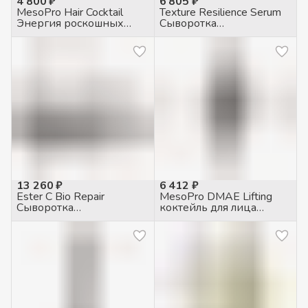
4 800 ₽
6 805 ₽
MesoPro Hair Cocktail
Texture Resilience Serum
Энергия роскошных
Сыворотка
волос трихологический
укрепляющая, 30мл
коктейль, 5 мл
13 260 ₽
6 412 ₽
Ester C Bio Repair
MesoPro DMAE Lifting
Сыворотка
коктейль для лица
восстанавливающая,
укрепляющий, 5мл
2*9мл