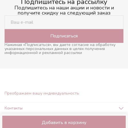
Подпишитесь на рассылку
Подпишитесь на наши акции и новости и
получите скидку на следующий заказ
Подписаться
Нажимая «Подписаться», вы даете согласие на обработку
указанных персональных данных в целях получения
информационной и рекламной рассылки
Преображаем вашу индивидуальность
Контакты
Адрес
город Нижний Новгород, ул. Максима Горького 161, клиника
Добавить в корзину
Оплата
Доставка
Правила возврата
Реквизиты
Оферта
Политика
"Косметологичка"
Телефон