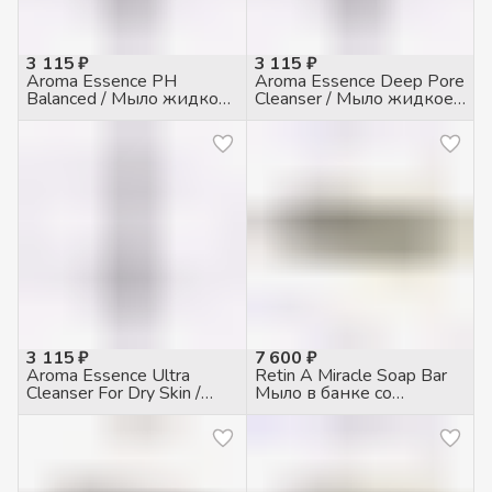
3 115 ₽
3 115 ₽
Aroma Essence PH
Aroma Essence Deep Pore
Balanced / Мыло жидкое
Cleanser / Мыло жидкое
для всех типов кожи,
для комб./жирной кожи,
200мл
200мл
3 115 ₽
7 600 ₽
Aroma Essence Ultra
Retin A Miracle Soap Bar
Cleanser For Dry Skin /
Мыло в банке со
Мыло жидкое для сухой
спонжем увлажняющее,
кожи, 200мл
100гр