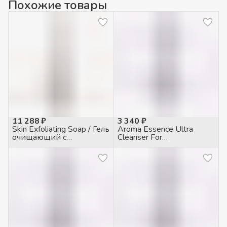
Похожие товары
11 288 ₽
3 340 ₽
Skin Exfoliating Soap / Гель
Aroma Essence Ultra
очищающий с
Cleanser For
Салициловой кислотой
Hypoallergenic Skin /
2%, 400мл
Мыло жидкое для
чувствительной кожи,
200мл