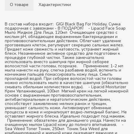
О товаре
Характеристики
В состав набора входит:
GIGI Black Bag For Holiday, Сумка
подарочная с завязками - В ПОДАРОК!
- Lipacid Face Soap
Мыло Жидкое Для Лица, 120мл
Очищающее средство с
кислым pH, обладающее выраженным бактерицидным и
противовоспалительным действием. Облегчает удаление
ороговевших клеток, регулирует секрецию сальных желез.
Придает коже свежесть и матовость, устраняет жирный
блеск. Незаменимое активное средство для подготовки к
процедуре глубокой чистки. Также замечательно
использовать вместо шампуня при жирной себорее
волосистой части головы, псориазе.
Применение:
1-2 мл
мыла нанести на руку, слегка разбавив водой, вспенить и
кончиками пальцев помассировать кожу лица. Смыть
прохладной водой. При себорее волосистой части головы
можно использовать мыло в качестве шампуня (обязательно
смывать обильным количеством воды).
- Lipacid Moisturizer
Крем Увлажняющий, 100мл
Мягкий крем на легкой нежирной
основе с выраженным противовоспалительным,
антибактериальным и кератолитическим действием,
способствует заживлению мелких ранок и трещин,
уменьшает сальность кожи. Активизирует обменные
процессы в коже и нормализует водно-липидный баланс. Не
оставляет жирного блеска. Идеально подходит под макияж.
Применение:
обязателен для домашнего ухода. Нанести на
очищенную мылом Lipacid кожу до полного впитывания.
-
Sea Weed Toner Тоник, 250мл
Тоник Sea Weed для
комбинированной и жирной кожи оказывает вяжущее и