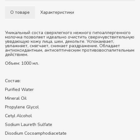
О товаре
Характеристики
Уникальный соста сверхлегкого нежного гипоаллeргенного
молочка позволяет идеально очистить сверхчувствительную
увядающую кожу лица, шеи, декольте. Успокаивает,
увлажняет, смягчает, снимает раздражение. Обладает
антиоксидантным, антисептическим противовоспалительным
действием.
Объем: 1000 мл.
Состав:
Purified Water
Mineral Oil
Propylene Glycol
Cetyl Alcohol
Sodium Laureth Sulfate
Disodium Cocoamphodiacetate