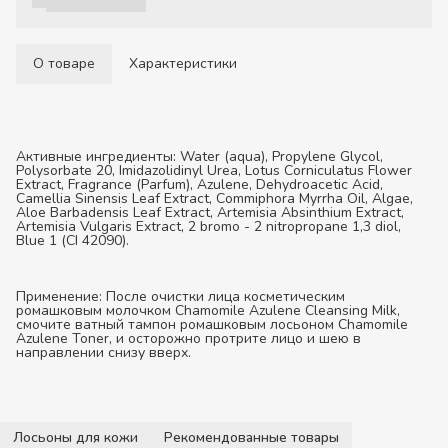
О товаре
Характеристики
Активные ингредиенты:
Water (aqua), Propylene Glycol,
Polysorbate 20, Imidazolidinyl Urea, Lotus Corniculatus Flower
Extract, Fragrance (Parfum), Azulene, Dehydroacetic Acid,
Camellia Sinensis Leaf Extract, Commiphora Myrrha Oil, Algae,
Aloe Barbadensis Leaf Extract, Artemisia Absinthium Extract,
Artemisia Vulgaris Extract, 2 bromo - 2 nitropropane 1,3 diol,
Blue 1 (CI 42090).
Применение:
После очистки лица косметическим
ромашковым молочком Chamomile Azulene Cleansing Milk,
смочите ватный тампон ромашковым лосьоном Chamomile
Azulene Toner, и осторожно протрите лицо и шею в
направлении снизу вверх.
Лосьоны для кожи
Рекомендованные товары