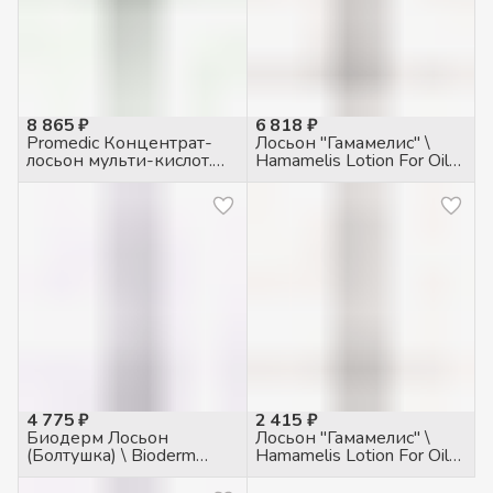
8 865 ₽
6 818 ₽
Promedic Концентрат-
Лосьон "Гамамелис" \
лосьон мульти-кислот.
Hamamelis Lotion For Oily
для всех типов кожи \
Skin 1000мл
Triple Power Overnight
Toner 120мл
4 775 ₽
2 415 ₽
Биодерм Лосьон
Лосьон "Гамамелис" \
(Болтушка) \ Bioderm
Hamamelis Lotion For Oily
Lotion For Oily Skin 250мл
Skin 250мл