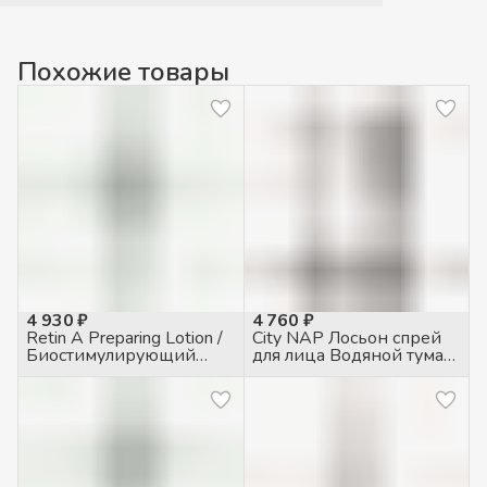
Похожие товары
4 930 ₽
4 760 ₽
Retin A Preparing Lotion /
City NAP Лосьон спрей
Биостимулирующий
для лица Водяной туман
лосьон для лица, 60мл
\ Water Mist 100мл