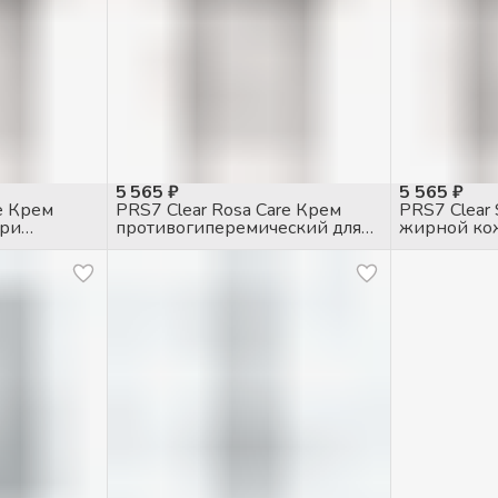
5 565 ₽
5 565 ₽
e Крем
PRS7 Clear Rosa Care Крем
PRS7 Clear
при
противогиперемический для
жирной ко
чувств. кожи с куперозом, 50мл
себорегул