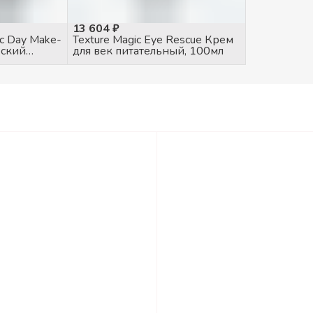
13 604 ₽
c Day Make-
Texture Magic Eye Rescue Крем
еский
для век питательный, 100мл
 крем 30