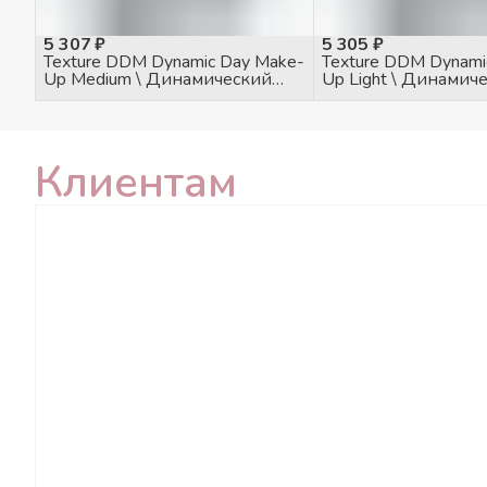
5 307 ₽
5 305 ₽
Texture DDM Dynamic Day Make-
Texture DDM Dynami
Up Medium \ Динамический
Up Light \ Динамич
дневной тональный крем 30
дневной тональный
SPF средний, 50мл
SPF светлый, 50мл
Клиентам