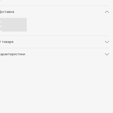
оставка
 товаре
арактеристики
ртикул
gg70270
Бренд
GIGI