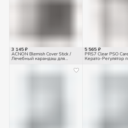
3 145 ₽
5 565 ₽
ACNON Blemish Cover Stick /
PRS7 Clear PSO Car
Лечебный карандаш для
Керато-Регулятор 
жирной и проблемной кожи,
псориазе, 50мл
5гр