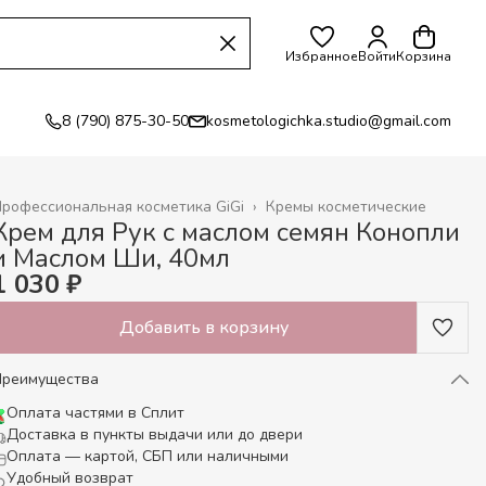
Избранное
Войти
Корзина
8 (790) 875-30-50
kosmetologichka.studio@gmail.com
рофессиональная косметика GiGi
›
Кремы косметические
лавная
›
Крем для Рук с маслом семян Конопли
и Маслом Ши, 40мл
1 030 ₽
Добавить в корзину
Преимущества
Оплата частями в Сплит
Доставка в пункты выдачи или до двери
Оплата — картой, СБП или наличными
Удобный возврат