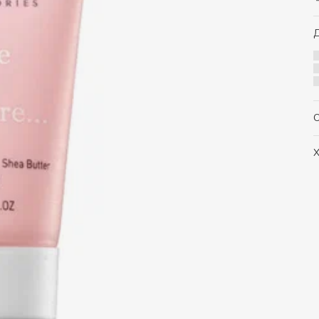
Д
О
Х
А