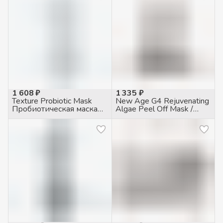
1 608 ₽
1 335 ₽
Texture Probiotic Mask
New Age G4 Rejuvenating
Пробиотическая маска
Algae Peel Off Mask /
мини, 15мл
Маска альгинатная, 30гр