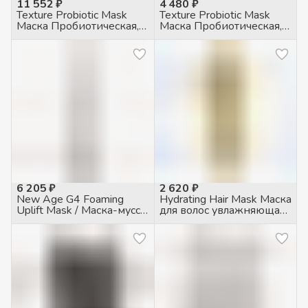
11 552 ₽
4 480 ₽
Texture Probiotic Mask
Texture Probiotic Mask
Маска Пробиотическая,
Маска Пробиотическая,
200мл
50мл
6 205 ₽
2 620 ₽
New Age G4 Foaming
Hydrating Hair Mask Маска
Uplift Mask / Маска-мусс
для волос увлажняющая,
лифтинг, 150мл
75мл