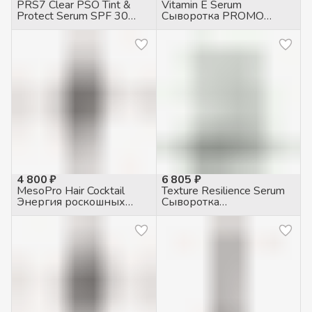
PRS7 Clear PSO Tint &
Vitamin E Serum
Protect Serum SPF 30
Сыворотка PROMO
Сыворотка
объем, 50мл
тонизирующая
защитная, 30мл
4 800 ₽
6 805 ₽
MesoPro Hair Cocktail
Texture Resilience Serum
Энергия роскошных
Сыворотка
волос трихологический
укрепляющая, 30мл
коктейль, 5 мл