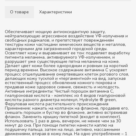
О товаре
Характеристики
Обеспечивает мощную антиоксидантную защиту,
нейтрализующую агрессивное воздействие УФ-излучения и
свободных радикалов, и препятствует повреждениям
текстуры кожи частицами химических веществ и металлов,
характерными для загрязненной городской среды.
Осветляет кожу и выравнивает ее тон: подавляет выработку
пигмента меланина, активируемого УФ-излучением, и
разрушает уже существующие пятна меланина на коже.
Делает цвет кожи более однородным и ровным за короткий
период времени. Высокое содержание витамина С ускоряет
процесс отшелушивания омертвевших клеток рогового слоя,
делающих кожу тусклой и «пергаментной» на вид, запуская
естественный процесс обновления кожного покрова и
придавая коже здоровое сияние, свежесть и молодость.
Активные ингредиенты:
Чистый порошок витамина С,
гиалуроновая кислота - комплекс из 4 видов гиалуроновой
кислоты разного диаметра молекул, Hydrolyte ® green,
Феруловая кислота растительного происхождения
Применение:
нажать на колпачок на флаконе, продавив его,
смешать порошок и бустер во флаконе, активно встряхивая
флакон. Заменить крышку пипеткой (входит в комплект).
Использовать 1 раз в день, вечером, не менее чем за 30
минут до сна. При помощи пипетки нанести каплю на
подушечку пальца, затем на лицо, активно, массажными
движениями, втирая в кожу лица. На одно употребление – 1