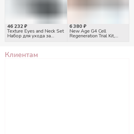
46 232 ₽
6 380 ₽
Texture Eyes and Neck Set
New Age G4 Cell
Набор для ухода за
Regeneration Trial Kit,
кожей век и шеи
промо набор на 4
процедуры
Клиентам