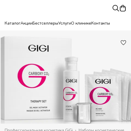
Каталог
Акции
Бестселлеры
Услуги
О клинике
Контакты
Профессиональная косметика GiGi
›
Наборы косметические