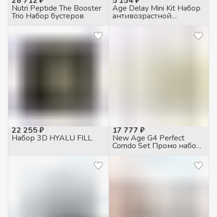
28 712 ₽
5 154 ₽
Nutri Peptide The Booster
Age Delay Mini Kit Набор
Trio Набор бустеров
антивозрастной
уходовый
22 255 ₽
17 777 ₽
Набор 3D HYALU FILL
New Age G4 Perfect
Comdo Set Промо набор
Сывороток (Mega Oil
30мл + Glow up 30мл)