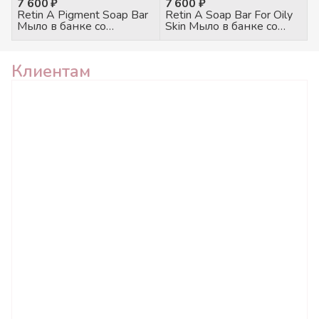
7 600 ₽
7 600 ₽
Retin A Pigment Soap Bar
Retin A Soap Bar For Oily
Мыло в банке со
Skin Мыло в банке со
спонжем антипигмент,
спонжем для жирной
100гр
кожи, 100гр
Клиентам