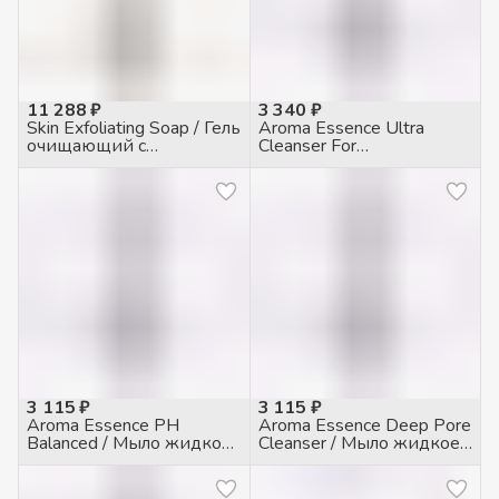
11 288 ₽
3 340 ₽
Skin Exfoliating Soap / Гель
Aroma Essence Ultra
очищающий с
Cleanser For
Салициловой кислотой
Hypoallergenic Skin /
2%, 400мл
Мыло жидкое для
чувствительной кожи,
200мл
3 115 ₽
3 115 ₽
Aroma Essence PH
Aroma Essence Deep Pore
Balanced / Мыло жидкое
Cleanser / Мыло жидкое
для всех типов кожи,
для комб./жирной кожи,
200мл
200мл