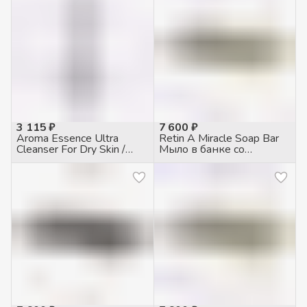
3 115 ₽
7 600 ₽
Aroma Essence Ultra
Retin A Miracle Soap Bar
Cleanser For Dry Skin /
Мыло в банке со
Мыло жидкое для сухой
спонжем увлажняющее,
кожи, 200мл
100гр