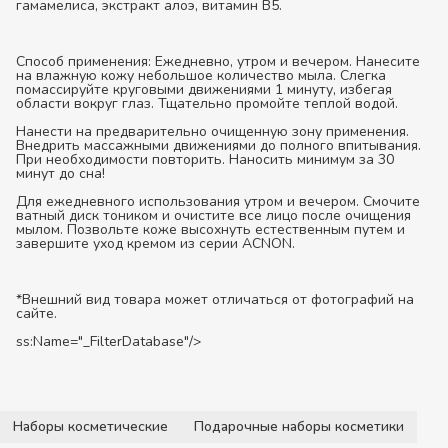
гамамелиса, экстракт алоэ, витамин B5.
Способ применения:
Ежедневно, утром и вечером. Нанесите
на влажную кожу небольшое количество мыла. Слегка
помассируйте круговыми движениями 1 минуту, избегая
области вокруг глаз. Тщательно промойте теплой водой.
Нанести на предварительно очищенную зону применения.
Внедрить массажными движениями до полного впитывания.
При необходимости повторить. Наносить минимум за 30
минут до сна!
Для ежедневного использования утром и вечером. Смочите
ватный диск тоником и очистите все лицо после очищения
мылом. Позвольте коже высохнуть естественным путем и
завершите уход кремом из серии ACNON.
*Внешний вид товара может отличаться от фотографий на
сайте.
ss:Name="_FilterDatabase"/>
Наборы косметические
Подарочные наборы косметики