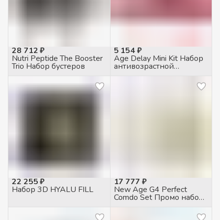
28 712 ₽
5 154 ₽
Nutri Peptide The Booster
Age Delay Mini Kit Набор
Trio Набор бустеров
антивозрастной
уходовый
22 255 ₽
17 777 ₽
Набор 3D HYALU FILL
New Age G4 Perfect
Comdo Set Промо набор
Сывороток (Mega Oil
30мл + Glow up 30мл)