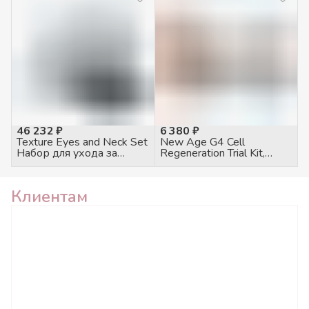
46 232 ₽
6 380 ₽
Texture Eyes and Neck Set
New Age G4 Cell
Набор для ухода за
Regeneration Trial Kit,
кожей век и шеи
промо набор на 4
процедуры
Клиентам