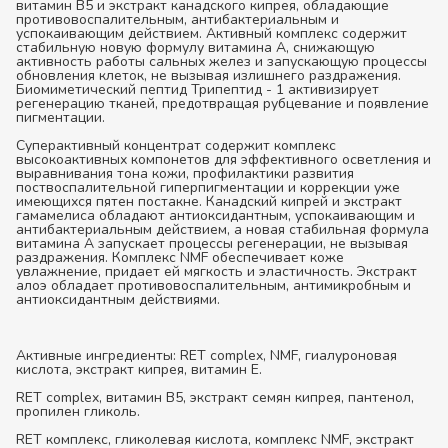
витамин В5 и экстракт канадского кипрея, обладающие
противовоспалительным, антибактериальным и
успокаивающим действием. Активный комплекс содержит
стабильную новую формулу витамина А, снижающую
активность работы сальных желез и запускающую процессы
обновления клеток, не вызывая излишнего раздражения.
Биомиметический пептид Трипептид - 1 активизирует
регенерацию тканей, предотвращая рубцевание и появление
пигментации.
Суперактивный концентрат содержит комплекс
высокоактивных компонетов для эффективного осветления и
выравнивания тона кожи, профилактики развития
поствоспалительной гиперпигментации и коррекции уже
имеющихся пятен постакне. Канадский кипрей и экстракт
гамамелиса обладают антиоксидантным, успокаивающим и
антибактериальным действием, а новая стабильная формула
витамина А запускает процессы регенерации, не вызывая
раздражения. Комплекс NMF обеспечивает коже
увлажнение, придает ей мягкость и эластичность. Экстракт
алоэ обладает противовоспалительным, антимикробным и
антиоксидантным действиями.
Активные ингредиенты:
RET complex, NMF, гиалуроновая
кислота, экстракт кипрея, витамин Е.
RET complex, витамин В5, экстракт семян кипрея, пантенол,
пропилен гликоль.
RET комплекс, гликолевая кислота, комплекс NMF, экстракт