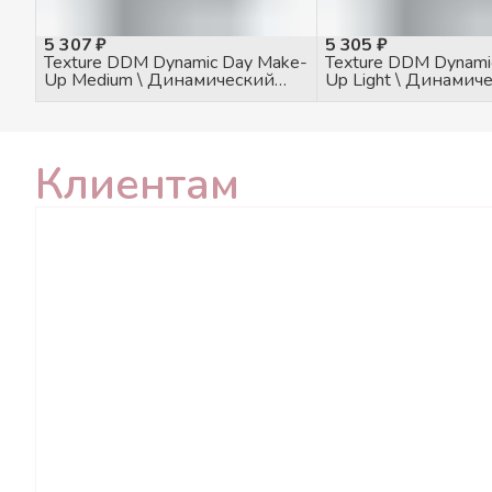
5 307 ₽
5 305 ₽
Texture DDM Dynamic Day Make-
Texture DDM Dynami
Up Medium \ Динамический
Up Light \ Динамич
дневной тональный крем 30
дневной тональный
SPF средний, 50мл
SPF светлый, 50мл
Клиентам