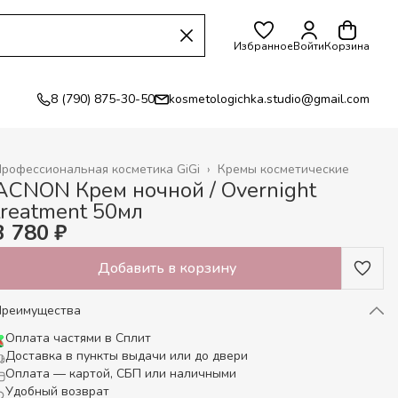
Избранное
Войти
Корзина
8 (790) 875-30-50
kosmetologichka.studio@gmail.com
рофессиональная косметика GiGi
›
Кремы косметические
лавная
›
ACNON Крем ночной / Overnight
treatment 50мл
3 780 ₽
Добавить в корзину
Преимущества
Оплата частями в Сплит
Доставка в пункты выдачи или до двери
Оплата — картой, СБП или наличными
Удобный возврат