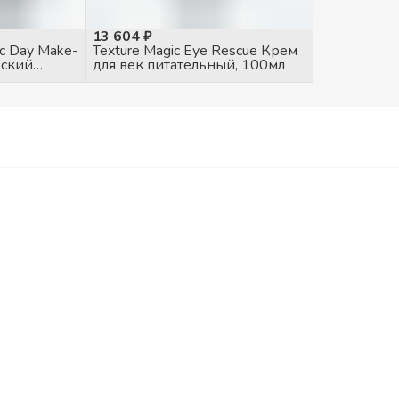
13 604 ₽
c Day Make-
Texture Magic Eye Rescue Крем
еский
для век питательный, 100мл
 крем 30