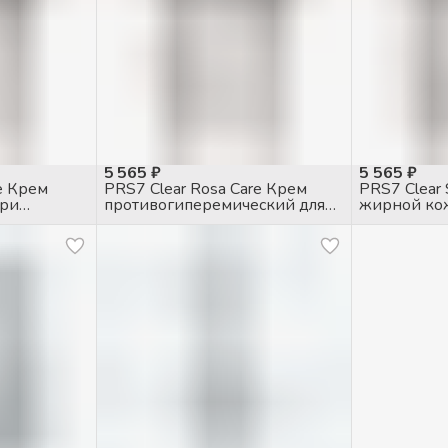
5 565 ₽
5 565 ₽
e Крем
PRS7 Clear Rosa Care Крем
PRS7 Clear
при
противогиперемический для
жирной ко
чувств. кожи с куперозом, 50мл
себорегул