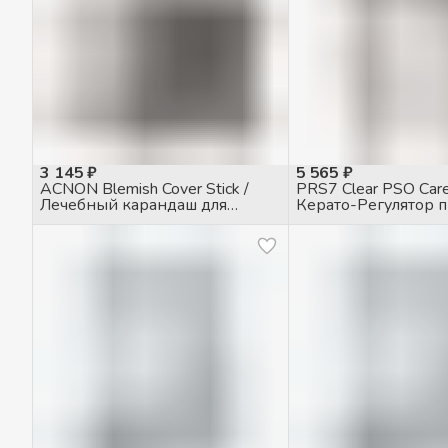
3 145 ₽
5 565 ₽
ACNON Blemish Cover Stick /
PRS7 Clear PSO Car
Лечебный карандаш для
Керато-Регулятор 
жирной и проблемной кожи,
псориазе, 50мл
5гр