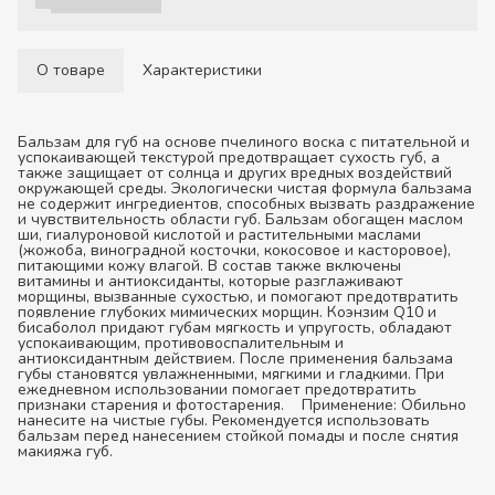
О товаре
Характеристики
Бальзам для губ на основе пчелиного воска с питательной и
успокаивающей текстурой предотвращает сухость губ, а
также защищает от солнца и других вредных воздействий
окружающей среды. Экологически чистая формула бальзама
не содержит ингредиентов, способных вызвать раздражение
и чувствительность области губ. Бальзам обогащен маслом
ши, гиалуроновой кислотой и растительными маслами
(жожоба, виноградной косточки, кокосовое и касторовое),
питающими кожу влагой. В состав также включены
витамины и антиоксиданты, которые разглаживают
морщины, вызванные сухостью, и помогают предотвратить
появление глубоких мимических морщин. Коэнзим Q10 и
бисаболол придают губам мягкость и упругость, обладают
успокаивающим, противовоспалительным и
антиоксидантным действием. После применения бальзама
губы становятся увлажненными, мягкими и гладкими. При
ежедневном использовании помогает предотвратить
признаки старения и фотостарения.
Применение:
Обильно
нанесите на чистые губы. Рекомендуется использовать
бальзам перед нанесением стойкой помады и после снятия
макияжа губ.