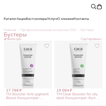
Каталог
Акции
Бестселлеры
Услуги
О клинике
Контакты
Главная
›
Профессиональная косметика GiGi
›
Бустеры
Бустеры
Фильтры
Сортировка
17 768 ₽
19 084 ₽
TM Booster Anti-pigment
TM Clear Booster for oily
Boost Концентрат-
skint Концентрат-бустер
бустер против
для проблемной/
пигментации, 200мл
жирной кожи, 200мл